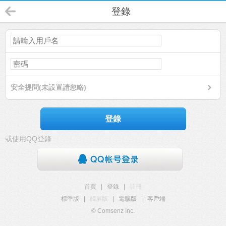
登錄
安全提問(未設置請忽略)
登錄
或使用QQ登錄
首頁
|
登錄
|
註冊
標準版
|
觸屏版
|
電腦版
|
客戶端
© Comsenz Inc.