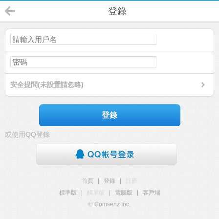
登錄
安全提問(未設置請忽略)
登錄
或使用QQ登錄
首頁
|
登錄
|
註冊
標準版
|
觸屏版
|
電腦版
|
客戶端
© Comsenz Inc.