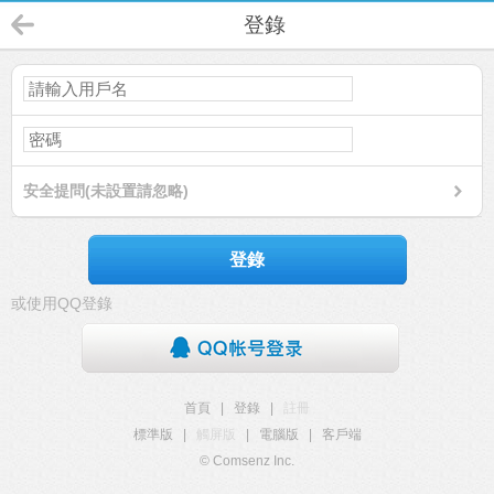
登錄
安全提問(未設置請忽略)
登錄
或使用QQ登錄
首頁
|
登錄
|
註冊
標準版
|
觸屏版
|
電腦版
|
客戶端
© Comsenz Inc.