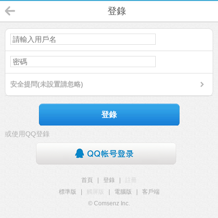
登錄
安全提問(未設置請忽略)
登錄
或使用QQ登錄
首頁
|
登錄
|
註冊
標準版
|
觸屏版
|
電腦版
|
客戶端
© Comsenz Inc.