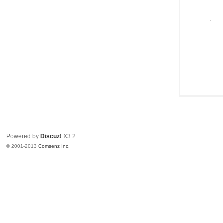
Powered by
Discuz!
X3.2
© 2001-2013
Comsenz Inc.