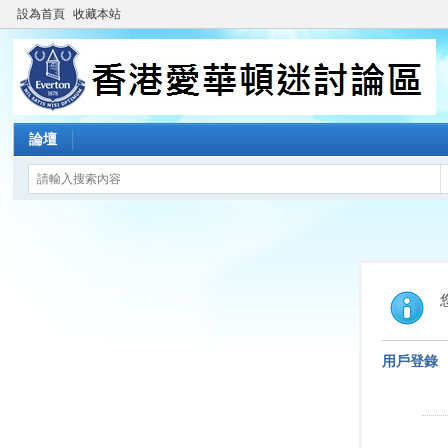
設為首頁
收藏本站
論壇
用戶登錄