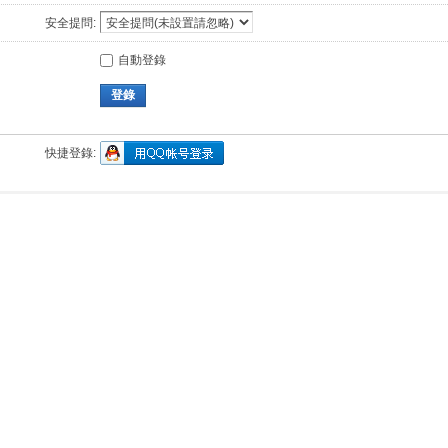
安全提問:
自動登錄
登錄
快捷登錄: