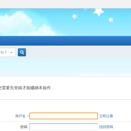
帖子
搜
索
您需要先登錄才能繼續本操作
用戶名
立即註冊
密碼:
找回密碼