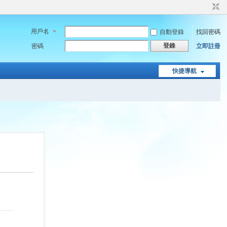
用戶名
自動登錄
找回密碼
登錄
密碼
立即註冊
快捷導航