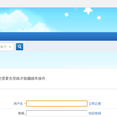
帖子
搜
索
您需要先登錄才能繼續本操作
用戶名
立即註冊
密碼:
找回密碼