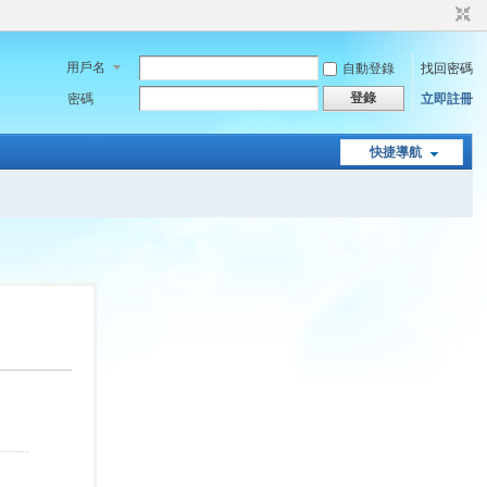
用戶名
自動登錄
找回密碼
登錄
密碼
立即註冊
快捷導航