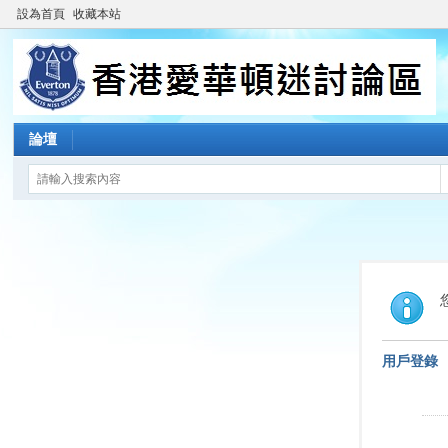
設為首頁
收藏本站
論壇
用戶登錄