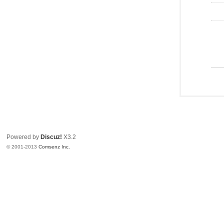
Powered by
Discuz!
X3.2
© 2001-2013
Comsenz Inc.