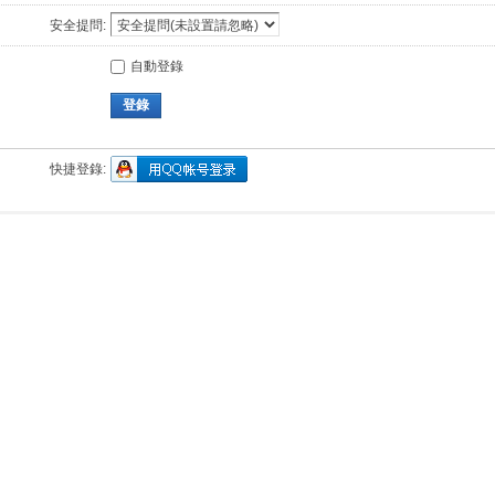
安全提問:
自動登錄
登錄
快捷登錄: