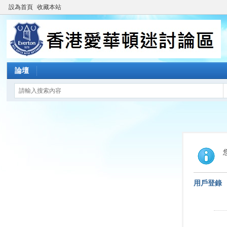
設為首頁
收藏本站
論壇
用戶登錄