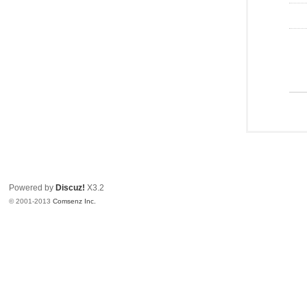
Powered by
Discuz!
X3.2
© 2001-2013
Comsenz Inc.