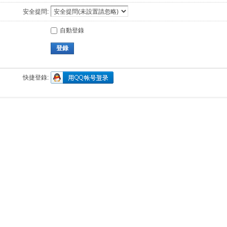
安全提問:
自動登錄
登錄
快捷登錄: