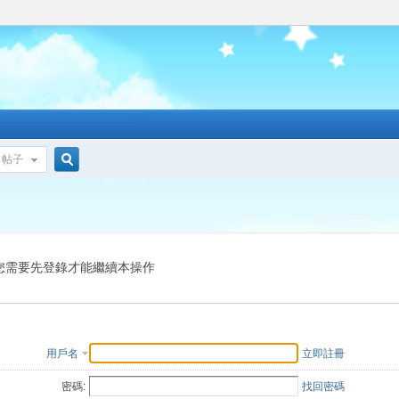
帖子
搜
索
您需要先登錄才能繼續本操作
用戶名
立即註冊
密碼:
找回密碼