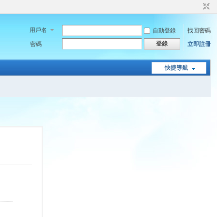
用戶名
自動登錄
找回密碼
登錄
密碼
立即註冊
快捷導航