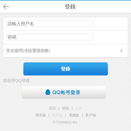
登錄
安全提問(未設置請忽略)
登錄
或使用QQ登錄
首頁
|
登錄
|
註冊
標準版
|
觸屏版
|
電腦版
|
客戶端
© Comsenz Inc.