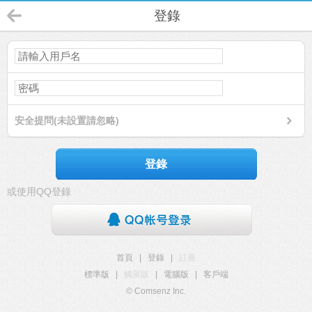
登錄
安全提問(未設置請忽略)
登錄
或使用QQ登錄
首頁
|
登錄
|
註冊
標準版
|
觸屏版
|
電腦版
|
客戶端
© Comsenz Inc.