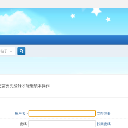
帖子
搜
索
您需要先登錄才能繼續本操作
用戶名
立即註冊
密碼:
找回密碼