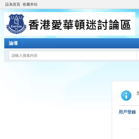
設為首頁
收藏本站
論壇
用戶登錄