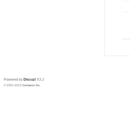
Powered by
Discuz!
X3.2
© 2001-2013
Comsenz Inc.