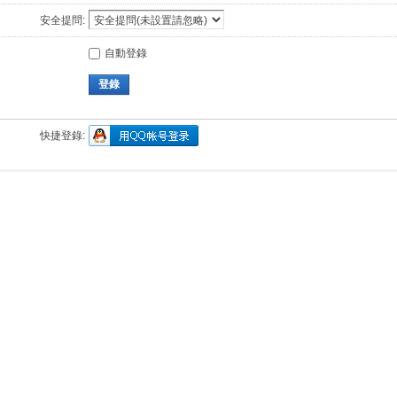
安全提問:
自動登錄
登錄
快捷登錄: