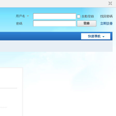
用戶名
自動登錄
找回密碼
登錄
密碼
立即註冊
快捷導航