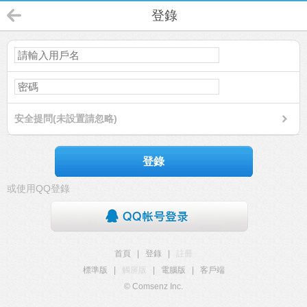
登錄
安全提問(未設置請忽略)
登錄
或使用QQ登錄
首頁
|
登錄
|
註冊
標準版
|
觸屏版
|
電腦版
|
客戶端
© Comsenz Inc.