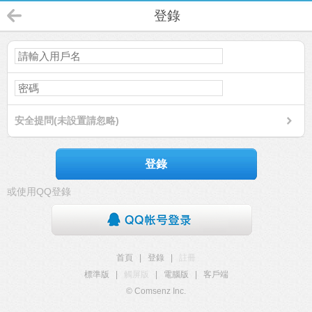
登錄
安全提問(未設置請忽略)
登錄
或使用QQ登錄
首頁
|
登錄
|
註冊
標準版
|
觸屏版
|
電腦版
|
客戶端
© Comsenz Inc.