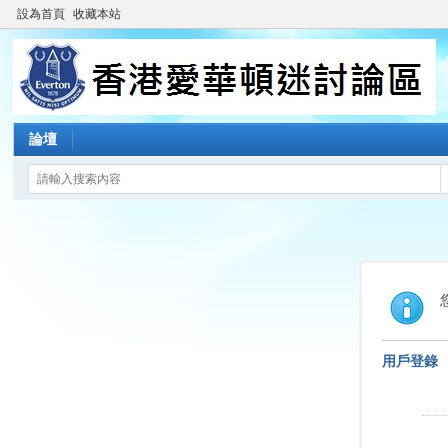
設為首頁
收藏本站
論壇
用戶登錄