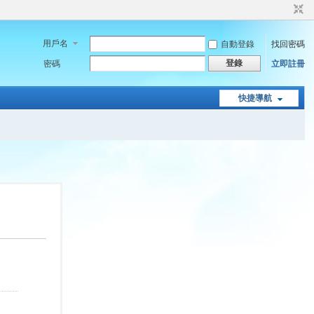
用戶名
自動登錄
找回密碼
登錄
密碼
立即註冊
快捷導航