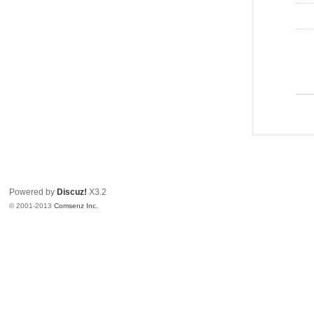
Powered by
Discuz!
X3.2
© 2001-2013
Comsenz Inc.