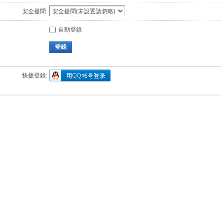
安全提問:
自動登錄
登錄
快捷登錄: