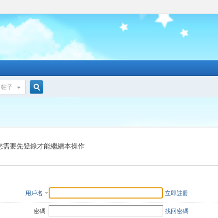
帖子
搜
索
您需要先登錄才能繼續本操作
用戶名
立即註冊
密碼:
找回密碼