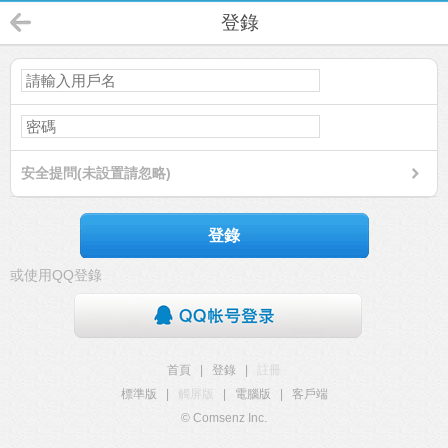
登錄
安全提問(未設置請忽略)
登錄
或使用QQ登錄
首頁
|
登錄
|
註冊
標準版
|
觸屏版
|
電腦版
|
客戶端
© Comsenz Inc.