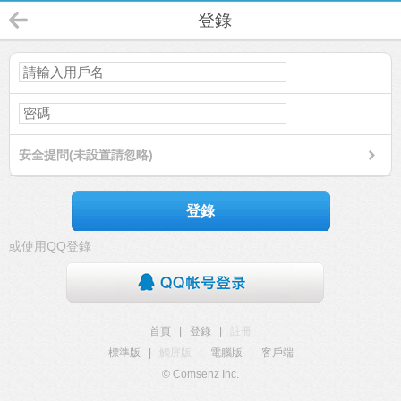
登錄
安全提問(未設置請忽略)
登錄
或使用QQ登錄
首頁
|
登錄
|
註冊
標準版
|
觸屏版
|
電腦版
|
客戶端
© Comsenz Inc.