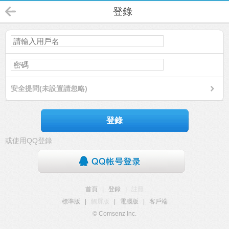
登錄
安全提問(未設置請忽略)
登錄
或使用QQ登錄
首頁
|
登錄
|
註冊
標準版
|
觸屏版
|
電腦版
|
客戶端
© Comsenz Inc.