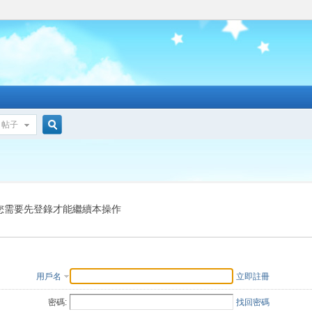
帖子
搜
索
您需要先登錄才能繼續本操作
用戶名
立即註冊
密碼:
找回密碼