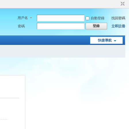
用戶名
自動登錄
找回密碼
登錄
密碼
立即註冊
快捷導航