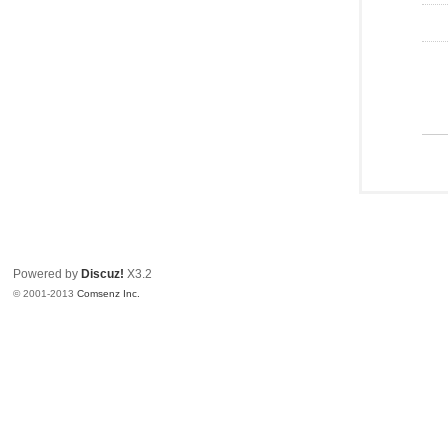
Powered by
Discuz!
X3.2
© 2001-2013
Comsenz Inc.