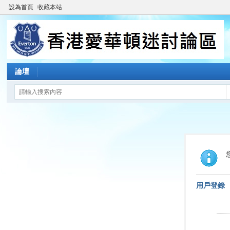
設為首頁
收藏本站
論壇
用戶登錄