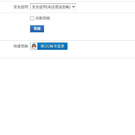
安全提問:
自動登錄
登錄
快捷登錄: