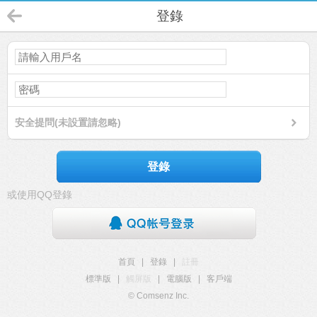
登錄
安全提問(未設置請忽略)
登錄
或使用QQ登錄
首頁
|
登錄
|
註冊
標準版
|
觸屏版
|
電腦版
|
客戶端
© Comsenz Inc.