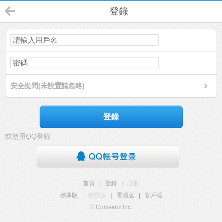
登錄
安全提問(未設置請忽略)
登錄
或使用QQ登錄
首頁
|
登錄
|
註冊
標準版
|
觸屏版
|
電腦版
|
客戶端
© Comsenz Inc.