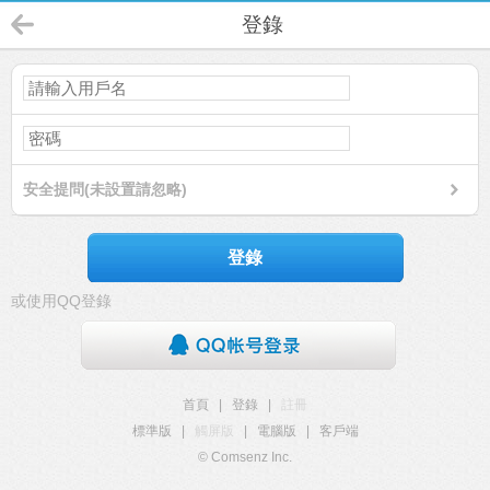
登錄
安全提問(未設置請忽略)
登錄
或使用QQ登錄
首頁
|
登錄
|
註冊
標準版
|
觸屏版
|
電腦版
|
客戶端
© Comsenz Inc.