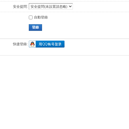
安全提問:
自動登錄
登錄
快捷登錄: