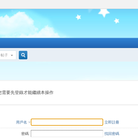
帖子
搜
索
您需要先登錄才能繼續本操作
用戶名
立即註冊
密碼:
找回密碼