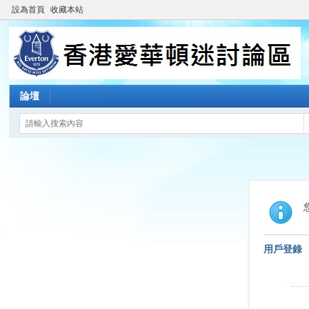
設為首頁
收藏本站
論壇
用戶登錄