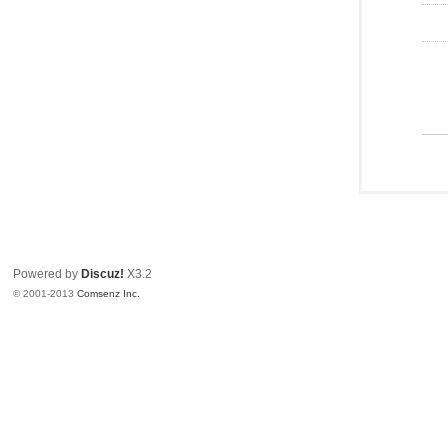
Powered by
Discuz!
X3.2
© 2001-2013
Comsenz Inc.