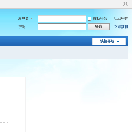
用戶名
自動登錄
找回密碼
登錄
密碼
立即註冊
快捷導航