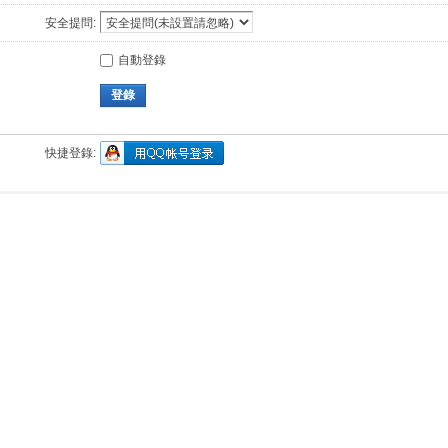
安全提問:
自動登錄
登錄
快捷登錄: