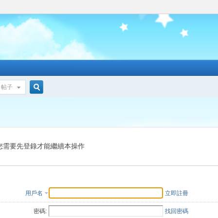
帖子
搜
索
您需要先登錄才能繼續本操作
用戶名
立即註冊
密碼:
找回密碼