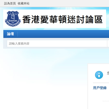
設為首頁
收藏本站
論壇
用戶登錄