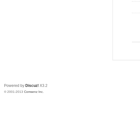
Powered by
Discuz!
X3.2
© 2001-2013
Comsenz Inc.