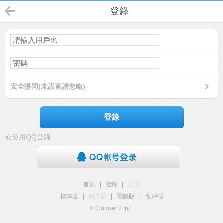
登錄
安全提問(未設置請忽略)
登錄
或使用QQ登錄
首頁
|
登錄
|
註冊
標準版
|
觸屏版
|
電腦版
|
客戶端
© Comsenz Inc.