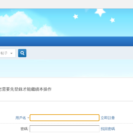
帖子
搜
索
您需要先登錄才能繼續本操作
用戶名
立即註冊
密碼:
找回密碼