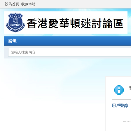
設為首頁
收藏本站
論壇
用戶登錄