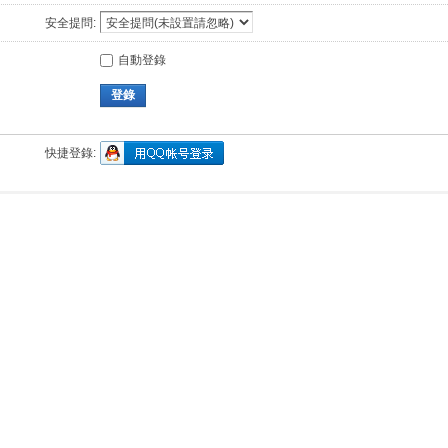
安全提問:
自動登錄
登錄
快捷登錄: