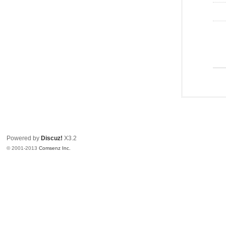
Powered by
Discuz!
X3.2
© 2001-2013
Comsenz Inc.