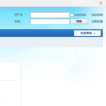
用戶名
自動登錄
找回密碼
登錄
密碼
立即註冊
快捷導航