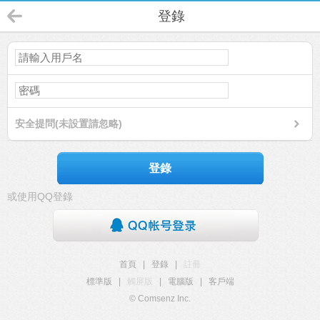
登錄
安全提問(未設置請忽略)
登錄
或使用QQ登錄
首頁
|
登錄
|
註冊
標準版
|
觸屏版
|
電腦版
|
客戶端
© Comsenz Inc.