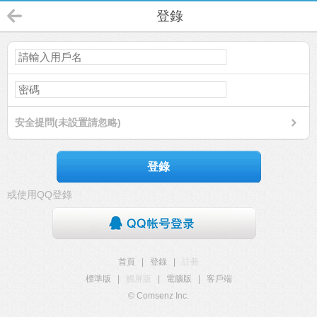
登錄
安全提問(未設置請忽略)
登錄
或使用QQ登錄
首頁
|
登錄
|
註冊
標準版
|
觸屏版
|
電腦版
|
客戶端
© Comsenz Inc.