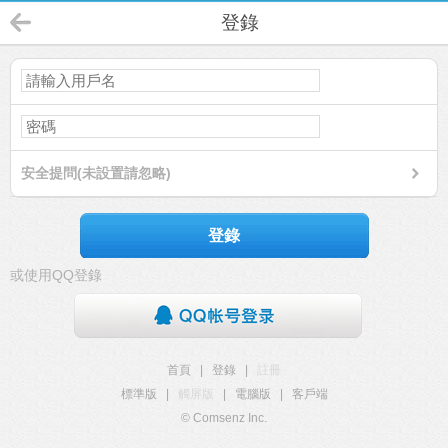
登錄
安全提問(未設置請忽略)
登錄
或使用QQ登錄
首頁
|
登錄
|
註冊
標準版
|
觸屏版
|
電腦版
|
客戶端
© Comsenz Inc.