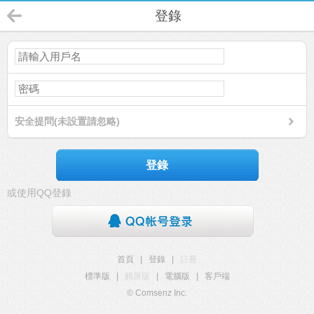
登錄
安全提問(未設置請忽略)
登錄
或使用QQ登錄
首頁
|
登錄
|
註冊
標準版
|
觸屏版
|
電腦版
|
客戶端
© Comsenz Inc.