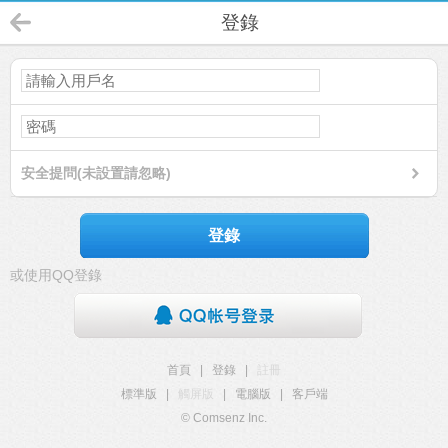
登錄
安全提問(未設置請忽略)
登錄
或使用QQ登錄
首頁
|
登錄
|
註冊
標準版
|
觸屏版
|
電腦版
|
客戶端
© Comsenz Inc.