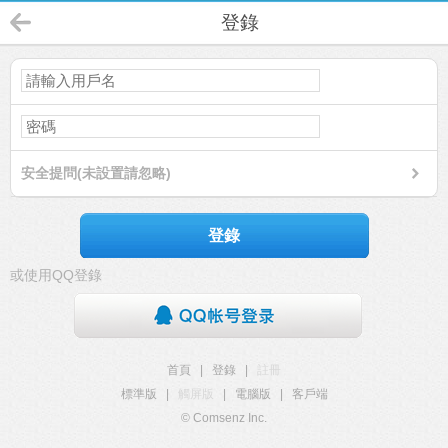
登錄
安全提問(未設置請忽略)
登錄
或使用QQ登錄
首頁
|
登錄
|
註冊
標準版
|
觸屏版
|
電腦版
|
客戶端
© Comsenz Inc.