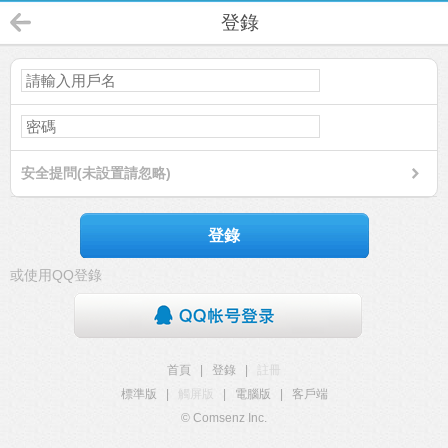
登錄
安全提問(未設置請忽略)
登錄
或使用QQ登錄
首頁
|
登錄
|
註冊
標準版
|
觸屏版
|
電腦版
|
客戶端
© Comsenz Inc.