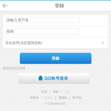
登錄
安全提問(未設置請忽略)
登錄
或使用QQ登錄
首頁
|
登錄
|
註冊
標準版
|
觸屏版
|
電腦版
|
客戶端
© Comsenz Inc.