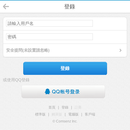
登錄
安全提問(未設置請忽略)
登錄
或使用QQ登錄
首頁
|
登錄
|
註冊
標準版
|
觸屏版
|
電腦版
|
客戶端
© Comsenz Inc.