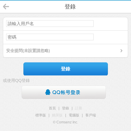
登錄
安全提問(未設置請忽略)
登錄
或使用QQ登錄
首頁
|
登錄
|
註冊
標準版
|
觸屏版
|
電腦版
|
客戶端
© Comsenz Inc.