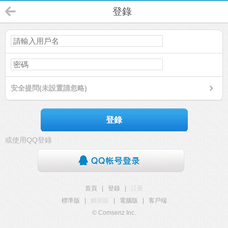
登錄
安全提問(未設置請忽略)
登錄
或使用QQ登錄
首頁
|
登錄
|
註冊
標準版
|
觸屏版
|
電腦版
|
客戶端
© Comsenz Inc.