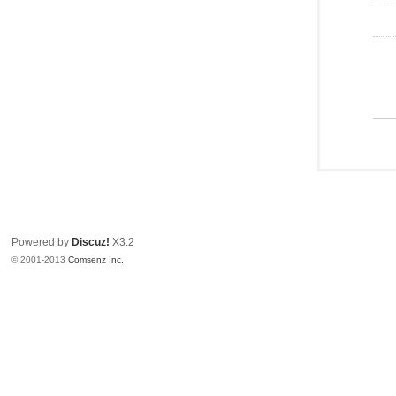
Powered by
Discuz!
X3.2
© 2001-2013
Comsenz Inc.