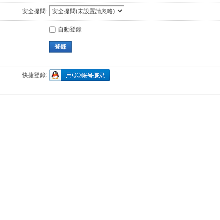
安全提問:
自動登錄
登錄
快捷登錄: