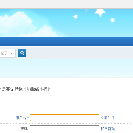
帖子
搜
索
您需要先登錄才能繼續本操作
用戶名
立即註冊
密碼:
找回密碼