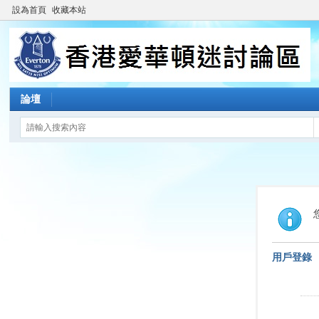
設為首頁
收藏本站
論壇
用戶登錄