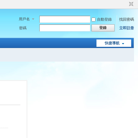
用戶名
自動登錄
找回密碼
登錄
密碼
立即註冊
快捷導航