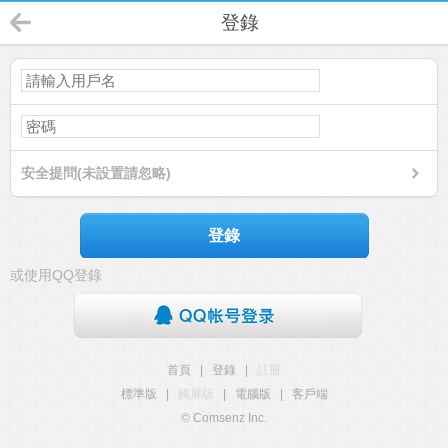
登錄
安全提問(未設置請忽略)
登錄
或使用QQ登錄
首頁
|
登錄
|
註冊
標準版
|
觸屏版
|
電腦版
|
客戶端
© Comsenz Inc.