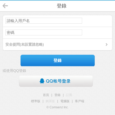
登錄
安全提問(未設置請忽略)
登錄
或使用QQ登錄
首頁
|
登錄
|
註冊
標準版
|
觸屏版
|
電腦版
|
客戶端
© Comsenz Inc.