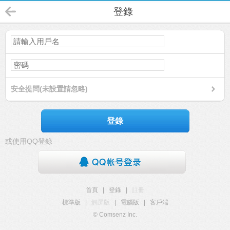
登錄
安全提問(未設置請忽略)
登錄
或使用QQ登錄
首頁
|
登錄
|
註冊
標準版
|
觸屏版
|
電腦版
|
客戶端
© Comsenz Inc.