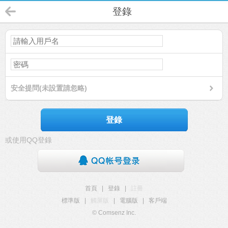
登錄
安全提問(未設置請忽略)
登錄
或使用QQ登錄
首頁
|
登錄
|
註冊
標準版
|
觸屏版
|
電腦版
|
客戶端
© Comsenz Inc.