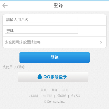
登錄
安全提問(未設置請忽略)
登錄
或使用QQ登錄
首頁
|
登錄
|
註冊
標準版
|
觸屏版
|
電腦版
|
客戶端
© Comsenz Inc.