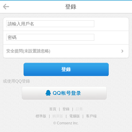
登錄
安全提問(未設置請忽略)
登錄
或使用QQ登錄
首頁
|
登錄
|
註冊
標準版
|
觸屏版
|
電腦版
|
客戶端
© Comsenz Inc.