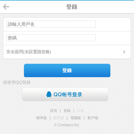
登錄
安全提問(未設置請忽略)
登錄
或使用QQ登錄
首頁
|
登錄
|
註冊
標準版
|
觸屏版
|
電腦版
|
客戶端
© Comsenz Inc.