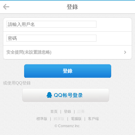
登錄
安全提問(未設置請忽略)
登錄
或使用QQ登錄
首頁
|
登錄
|
註冊
標準版
|
觸屏版
|
電腦版
|
客戶端
© Comsenz Inc.