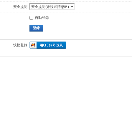
安全提問:
自動登錄
登錄
快捷登錄: