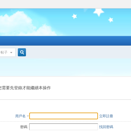
帖子
搜
索
您需要先登錄才能繼續本操作
用戶名
立即註冊
密碼:
找回密碼