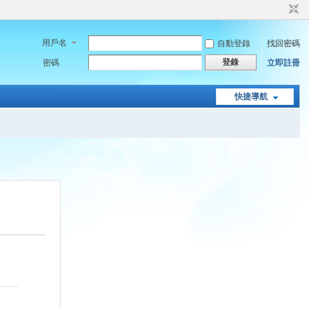
用戶名
自動登錄
找回密碼
登錄
密碼
立即註冊
快捷導航