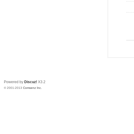
Powered by
Discuz!
X3.2
© 2001-2013
Comsenz Inc.