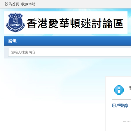
設為首頁
收藏本站
論壇
用戶登錄