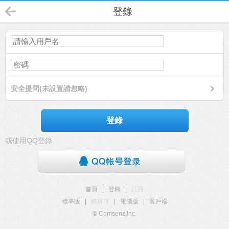
登錄
安全提問(未設置請忽略)
登錄
或使用QQ登錄
首頁
|
登錄
|
註冊
標準版
|
觸屏版
|
電腦版
|
客戶端
© Comsenz Inc.