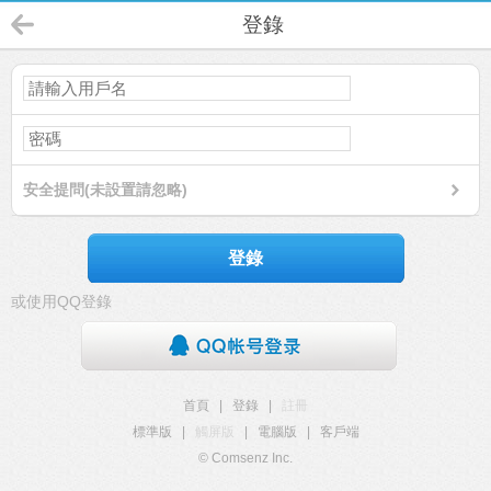
登錄
安全提問(未設置請忽略)
登錄
或使用QQ登錄
首頁
|
登錄
|
註冊
標準版
|
觸屏版
|
電腦版
|
客戶端
© Comsenz Inc.