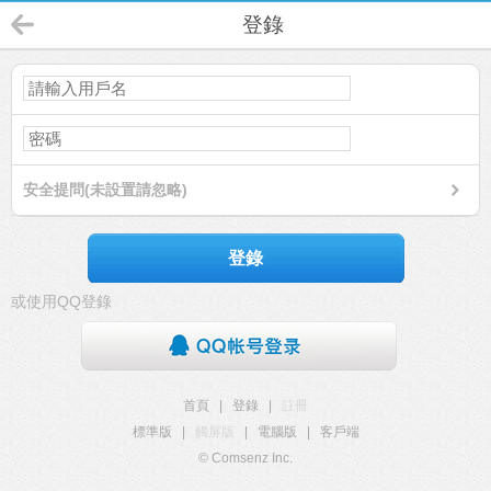
登錄
安全提問(未設置請忽略)
登錄
或使用QQ登錄
首頁
|
登錄
|
註冊
標準版
|
觸屏版
|
電腦版
|
客戶端
© Comsenz Inc.