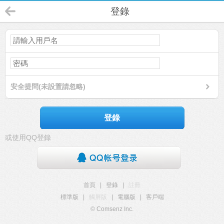
登錄
安全提問(未設置請忽略)
登錄
或使用QQ登錄
首頁
|
登錄
|
註冊
標準版
|
觸屏版
|
電腦版
|
客戶端
© Comsenz Inc.