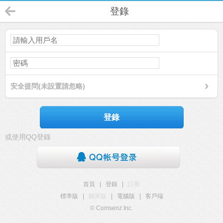
登錄
安全提問(未設置請忽略)
登錄
或使用QQ登錄
首頁
|
登錄
|
註冊
標準版
|
觸屏版
|
電腦版
|
客戶端
© Comsenz Inc.